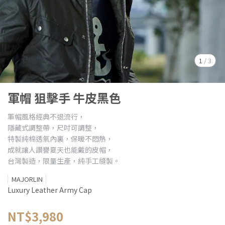
1
/
3
軍帽 狙擊手 牛皮黑色
軍帽風格經典不退流行，
隱藏式調整帶，尺吋可調整，
特製純棉透氣內裏，保暖不悶熱，
成就讓人讚譽夏天也能戴的皮帽，
台灣製造，限量生產，純手工縫製。
MAJORLIN
Luxury Leather Army Cap
NT$3,980