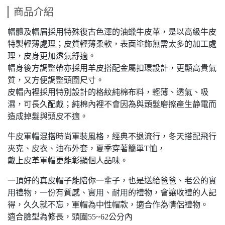
商品介紹
帽體及帽眉採用特殊復古色澤的油蠟牛皮革，是以高級牛皮
特製輕薄處理；皮質輕薄柔軟，表面塗飾無需太多的加工處
理，皮身更加透氣舒適。
帽身後方調整帶亦採用羊皮搭配金屬扣環設計，更顯高貴氣
質，又方便調整頭圍尺寸。
皮帽內裡採用特別設計的格紋純棉布料，輕薄、透氣、吸
濕，可長久配戴；純棉內裡不會因為與頭髮磨擦產生静電而
造成掉髮與頭皮不適。
牛皮軍帽混搭時尚軍裝風格，經典不退流行，冬天搭配飛行
夾克、皮衣、油布外套，夏季穿著簡單T恤，
戴上皮革軍帽更能彰顯個人品味。
一頂好的真皮帽子能陪你一輩子，也是送給爸爸、老公的實
用禮物，一份有質感、實用、耐用的禮物，會讓收禮的人記
得，久久就不忘，軍帽為中性帽款，適合作為情侶禮物。
適合臉型為修長，頭圍55~62公分內