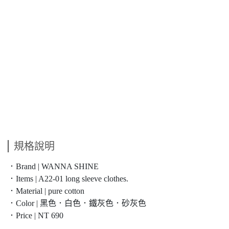
規格說明
．Brand | WANNA SHINE
．Items | A22-01 long sleeve clothes.
．Material | pure cotton
．Color | 黑色．白色．鐵灰色．砂灰色
．Price | NT 690