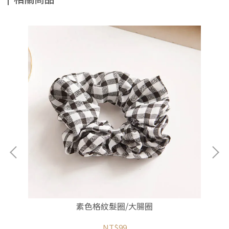
素色格紋髮圈/大腸圈
NT$99