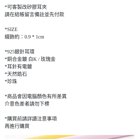
*可客製改矽膠耳夾
請在結帳留言備註並先付款
*SIZE
綴飾約：0.9 * 1cm
*925銀針耳環
*銅合金鍍 白K / 玫瑰金
*耳針有電鍍
*天然鋯石
*珍珠
*商品會因電腦顏色有所差異
介意色差者請勿下標
*購買前請詳讀注意事項
再進行購買