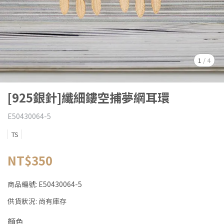
1
/
4
[925銀針]纖細鏤空捕夢網耳環
E50430064-5
TS
NT$350
商品編號:
E50430064-5
供貨狀況:
尚有庫存
顏色