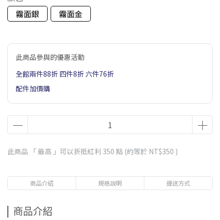
霧面銀
霧面金
此商品參與的優惠活動
全館兩件88折 四件8折 六件76折
配件加價購
此商品 「 最高 」可以折抵紅利
350
點 (約等於
NT$350
)
商品介紹
規格說明
運送方式
商品介紹