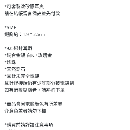
*可客製改矽膠耳夾
請在結帳留言備註並先付款
*SIZE
綴飾約：1.9 * 2.5cm
*925銀針耳環
*銅合金鍍 白K / 玫瑰金
*珍珠
*天然鋯石
*耳針未完全電鍍
耳針焊接端仍有少許部分被電鍍到
如有過敏疑慮者，請斟酌下單
*商品會因電腦顏色有所差異
介意色差者請勿下標
*購買前請詳讀注意事項