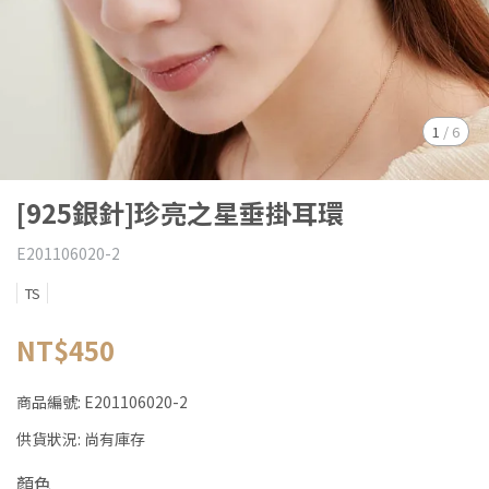
1
/
6
[925銀針]珍亮之星垂掛耳環
E201106020-2
TS
NT$450
商品編號:
E201106020-2
供貨狀況:
尚有庫存
顏色