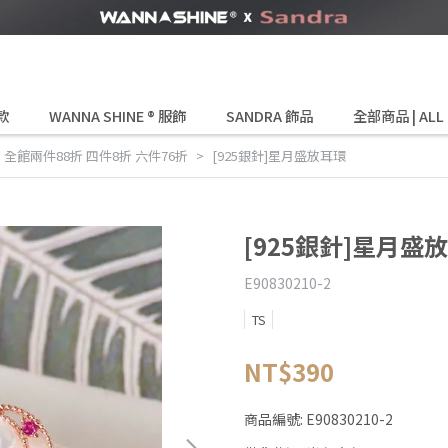
款
WANNA SHINE ® 服飾
SANDRA 飾品
全部商品 | ALL
,
全館兩件88折 四件8折 六件76折
[925銀針]星月盛放耳環
[925銀針]星月盛
E90830210-2
TS
NT$390
商品編號:
E90830210-2