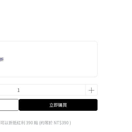
6折
立即購買
 」可以折抵紅利
390
點 (約等於
NT$390
)