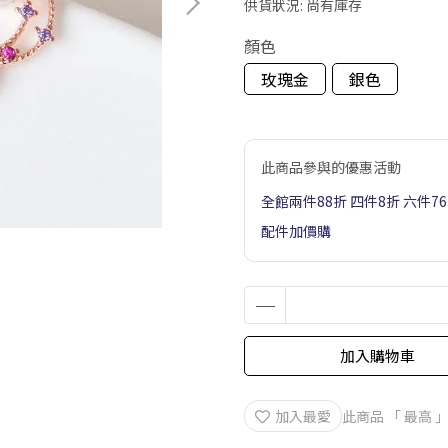
供貨狀況:
尚有庫存
顏色
玫瑰金
銀色
此商品參與的優惠活動
全館兩件88折 四件8折 六件7
配件加價購
加入購物車
加入最愛
此商品 「 最高