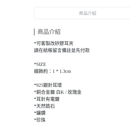
商品介紹
商品介紹
*可客製改矽膠耳夾
請在結帳留言備註並先付款
*SIZE
綴飾約：1 * 1.3cm
*925銀針耳環
*銅合金鍍 白K / 玫瑰金
*耳針有電鍍
*天然鋯石
*鑲鑽
*珍珠