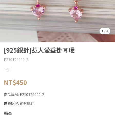
1
/
4
[925銀針]惹人愛垂掛耳環
E210129090-2
TS
NT$450
商品編號:
E210129090-2
供貨狀況:
尚有庫存
顏色