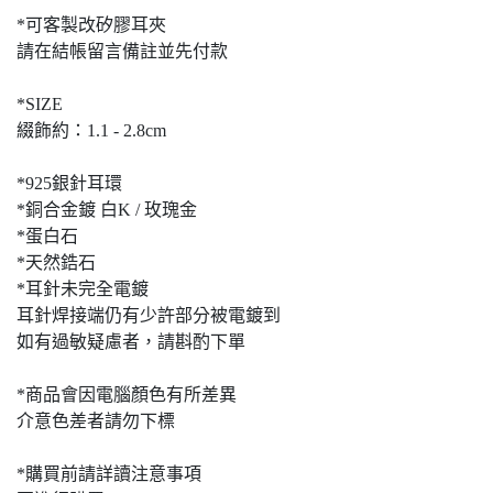
*可客製改矽膠耳夾
請在結帳留言備註並先付款
*SIZE
綴飾約：1.1 - 2.8cm
*925銀針耳環
*銅合金鍍 白K / 玫瑰金
*蛋白石
*天然鋯石
*耳針未完全電鍍
耳針焊接端仍有少許部分被電鍍到
如有過敏疑慮者，請斟酌下單
*商品會因電腦顏色有所差異
介意色差者請勿下標
*購買前請詳讀注意事項