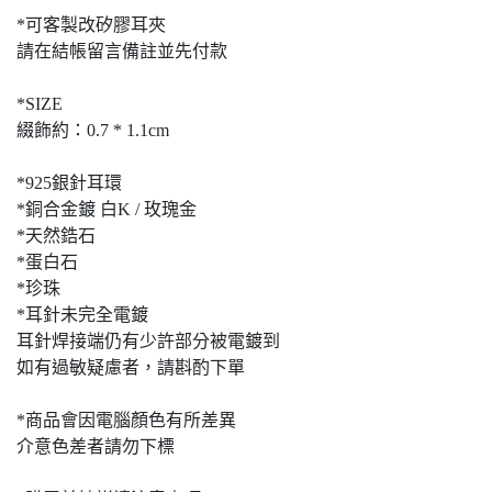
*可客製改矽膠耳夾
請在結帳留言備註並先付款
*SIZE
綴飾約：0.7 * 1.1cm
*925銀針耳環
*銅合金鍍 白K / 玫瑰金
*天然鋯石
*蛋白石
*珍珠
*耳針未完全電鍍
耳針焊接端仍有少許部分被電鍍到
如有過敏疑慮者，請斟酌下單
*商品會因電腦顏色有所差異
介意色差者請勿下標