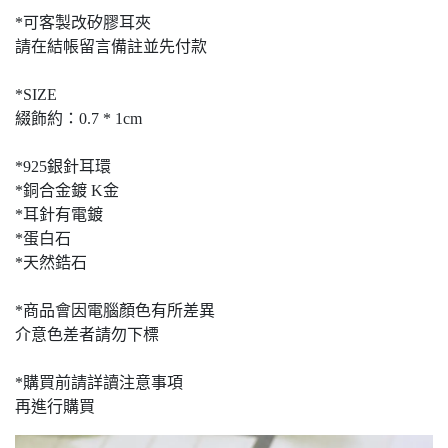
*可客製改矽膠耳夾
請在結帳留言備註並先付款
*SIZE
綴飾約：0.7 * 1cm
*925銀針耳環
*銅合金鍍 K金
*耳針有電鍍
*蛋白石
*天然鋯石
*商品會因電腦顏色有所差異
介意色差者請勿下標
*購買前請詳讀注意事項
再進行購買