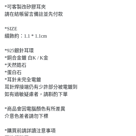
*可客製改矽膠耳夾
請在結帳留言備註並先付款
*SIZE
綴飾約：1.1 * 1.1cm
*925銀針耳環
*銅合金鍍 白K / K金
*天然鋯石
*蛋白石
*耳針未完全電鍍
耳針焊接端仍有少許部分被電鍍到
如有過敏疑慮者，請斟酌下單
*商品會因電腦顏色有所差異
介意色差者請勿下標
*購買前請詳讀注意事項