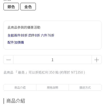
銀色
金色
此商品參與的優惠活動
全館兩件88折 四件8折 六件76折
配件加價購
此商品 「 最高 」可以折抵紅利
350
點 (約等於
NT$350
)
商品介紹
規格說明
運送方式
商品介紹