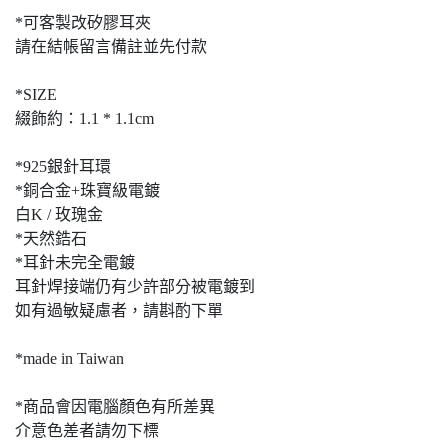
*可客製改矽膠耳夾
請在結帳留言備註並先付款
*SIZE
綴飾約：1.1 * 1.1cm
*925銀針耳環
*銅合金+珠寶級電鍍
白K / 玫瑰金
*天然鋯石
*耳針未完全電鍍
耳針焊接端仍有少許部分被電鍍到
如有過敏疑慮者，請斟酌下單
*made in Taiwan
*商品會因電腦顏色有所差異
介意色差者請勿下標