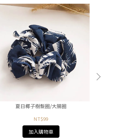
夏日椰子樹髮圈/大腸圈
素色
NT$99
加入購物車