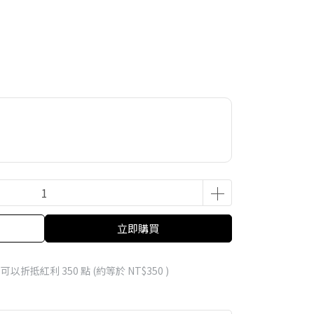
立即購買
 」可以折抵紅利
350
點 (約等於
NT$350
)