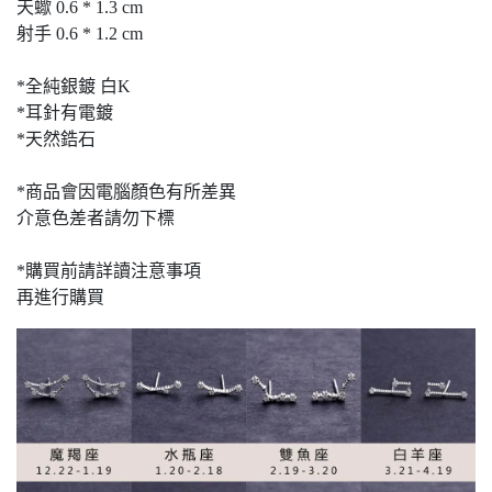
天蠍 0.6 * 1.3 cm
射手 0.6 * 1.2 cm
*全純銀鍍 白K
*耳針有電鍍
*天然鋯石
*商品會因電腦顏色有所差異
介意色差者請勿下標
*購買前請詳讀注意事項
再進行購買