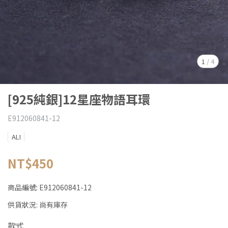
1
/
4
[925純銀]12星座物語耳環
E912060841-12
ALI
NT$450
商品編號:
E912060841-12
供貨狀況:
尚有庫存
款式