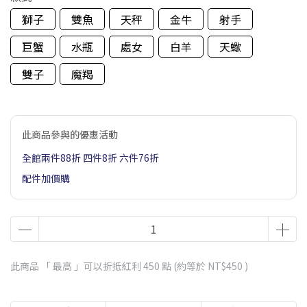
獅子
雙魚
天秤
金牛
射手
巨蟹
水瓶
處女
白羊
天蠍
雙子
魔羯
此商品參與的優惠活動
全館兩件88折 四件8折 六件76折
配件加價購
此商品 「 最高 」可以折抵紅利
450
點 (約等於
NT$450
)