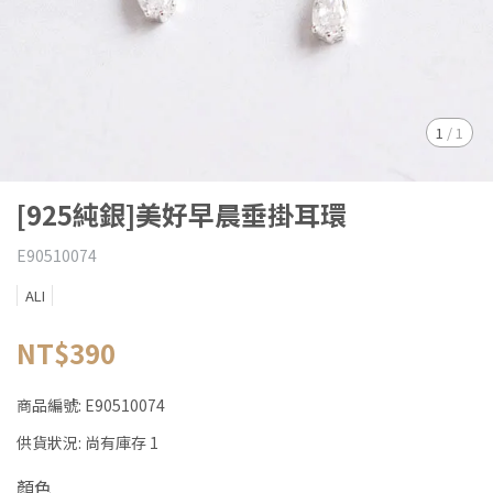
1
/
1
[925純銀]美好早晨垂掛耳環
E90510074
ALI
NT$390
商品編號:
E90510074
供貨狀況:
尚有庫存 1
顏色