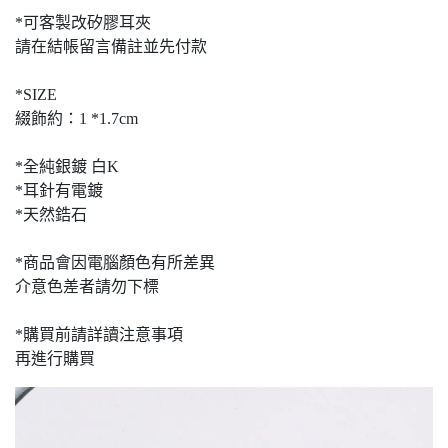
*可客製改矽膠耳夾
請在結帳留言備註並先付款
*SIZE
綴飾約：1 *1.7cm
*全純銀鍍 白K
*耳針有電鍍
*天然鋯石
*商品會因電腦顏色有所差異
介意色差者請勿下標
*購買前請詳讀注意事項
再進行購買