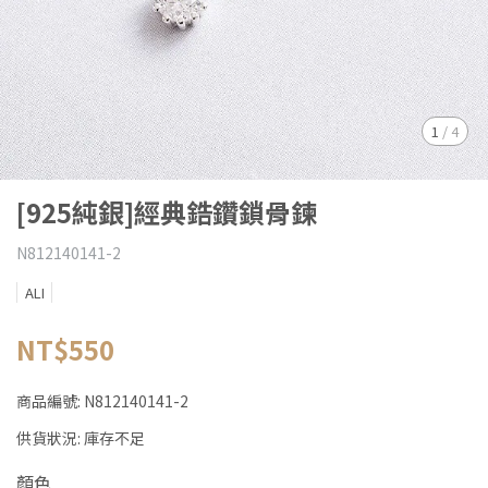
1
/
4
[925純銀]經典鋯鑽鎖骨鍊
N812140141-2
ALI
NT$550
商品編號:
N812140141-2
供貨狀況:
庫存不足
顏色