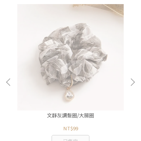
文靜灰調髮圈/大腸圈
NT$99