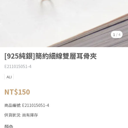
1
/
4
[925純銀]簡約細線雙層耳骨夾
E211015051-4
ALI
NT$150
商品編號:
E211015051-4
供貨狀況:
尚有庫存
顏色