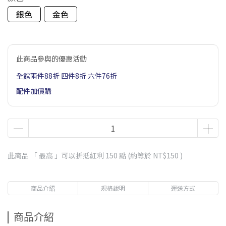
銀色
金色
此商品參與的優惠活動
全館兩件88折 四件8折 六件76折
配件加價購
此商品 「 最高 」可以折抵紅利
150
點 (約等於
NT$150
)
商品介紹
規格說明
運送方式
商品介紹