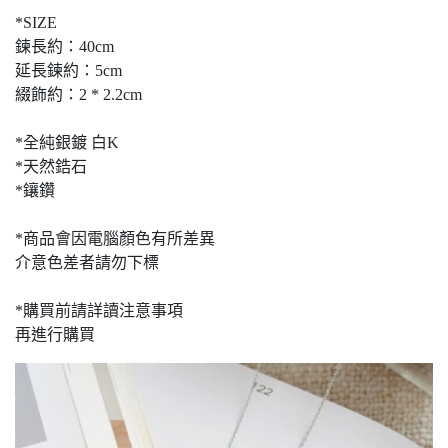
*SIZE
鍊長約：40cm
延長鍊約：5cm
綴飾約：2 * 2.2cm
*全純銀鍍 白K
*天然鋯石
*鑲鑽
*商品會因電腦顏色有所差異
介意色差者請勿下標
*購買前請詳讀注意事項
再進行購買