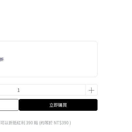
6折
立即購買
 」可以折抵紅利
390
點 (約等於
NT$390
)