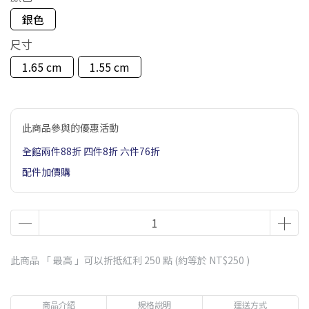
銀色
尺寸
1.65 cm
1.55 cm
此商品參與的優惠活動
全館兩件88折 四件8折 六件76折
配件加價購
此商品 「 最高 」可以折抵紅利
250
點 (約等於
NT$250
)
商品介紹
規格說明
運送方式