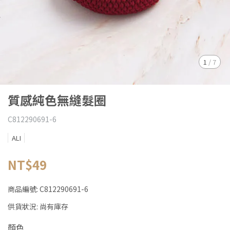
1
/
7
質感純色無縫髮圈
C812290691-6
ALI
NT$49
商品編號:
C812290691-6
供貨狀況:
尚有庫存
顏色