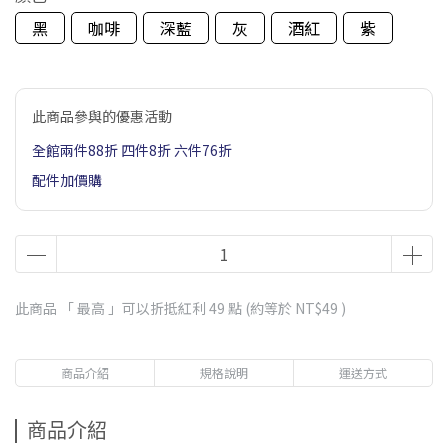
黑
咖啡
深藍
灰
酒紅
紫
此商品參與的優惠活動
全館兩件88折 四件8折 六件76折
配件加價購
此商品 「 最高 」可以折抵紅利
49
點 (約等於
NT$49
)
商品介紹
規格說明
運送方式
商品介紹