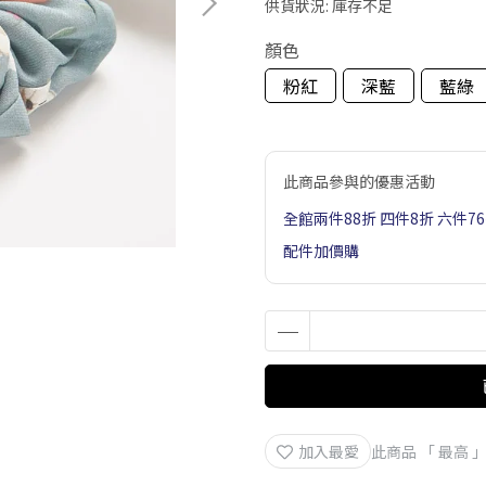
供貨狀況:
庫存不足
顏色
粉紅
深藍
藍綠
此商品參與的優惠活動
全館兩件88折 四件8折 六件7
配件加價購
加入最愛
此商品 「 最高