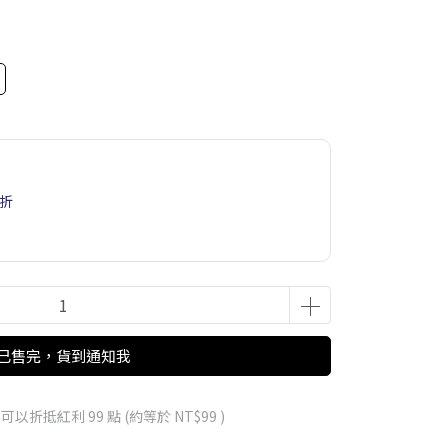
6折
已售完，貨到通知我
 」可以折抵紅利
99
點 (約等於
NT$99
)