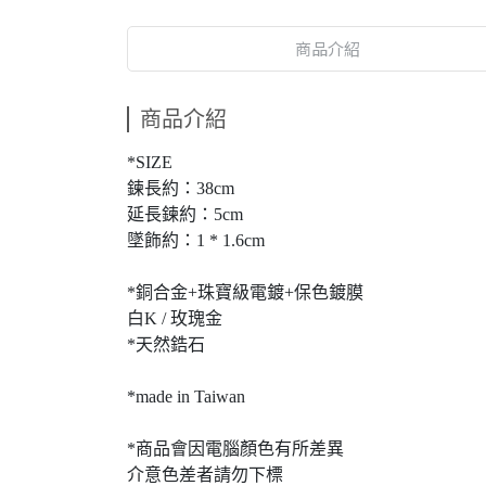
商品介紹
商品介紹
*SIZE
鍊長約：38cm
延長鍊約：5cm
墜飾約：1 * 1.6cm
*銅合金+珠寶級電鍍+保色鍍膜
白K / 玫瑰金
*天然鋯石
*made in Taiwan
*商品會因電腦顏色有所差異
介意色差者請勿下標