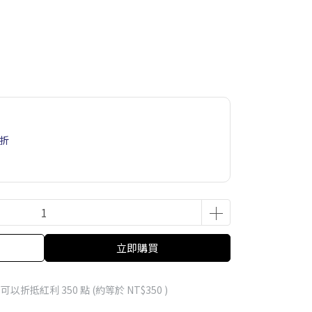
6折
立即購買
 」可以折抵紅利
350
點 (約等於
NT$350
)