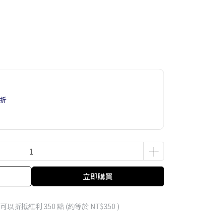
6折
立即購買
 」可以折抵紅利
350
點 (約等於
NT$350
)