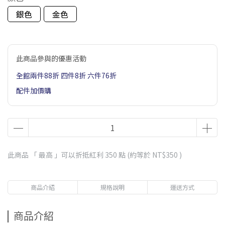
銀色
金色
此商品參與的優惠活動
全館兩件88折 四件8折 六件76折
配件加價購
此商品 「 最高 」可以折抵紅利
350
點 (約等於
NT$350
)
商品介紹
規格說明
運送方式
商品介紹