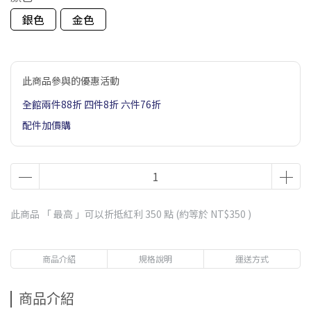
銀色
金色
此商品參與的優惠活動
全館兩件88折 四件8折 六件76折
配件加價購
此商品 「 最高 」可以折抵紅利
350
點 (約等於
NT$350
)
商品介紹
規格說明
運送方式
商品介紹