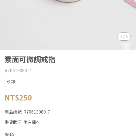
1
/
5
素面可微調戒指
R70613080-7
永鈞
NT$250
商品編號:
R70613080-7
供貨狀況:
尚有庫存
顏色