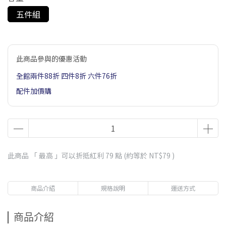
五件組
此商品參與的優惠活動
全館兩件88折 四件8折 六件76折
配件加價購
此商品 「 最高 」可以折抵紅利
79
點 (約等於
NT$79
)
商品介紹
規格說明
運送方式
商品介紹