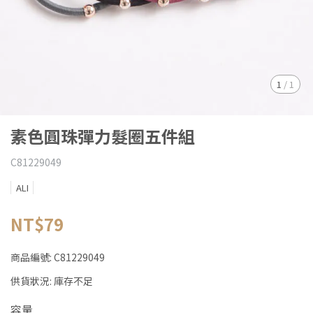
1
/
1
素色圓珠彈力髮圈五件組
C81229049
ALI
NT$79
商品編號:
C81229049
供貨狀況:
庫存不足
容量