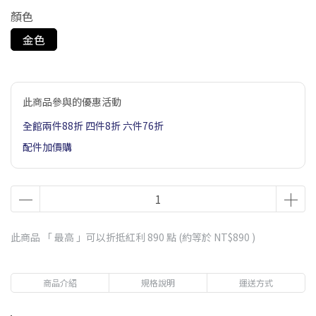
顏色
金色
此商品參與的優惠活動
全館兩件88折 四件8折 六件76折
配件加價購
此商品 「 最高 」可以折抵紅利
890
點 (約等於
NT$890
)
商品介紹
規格說明
運送方式