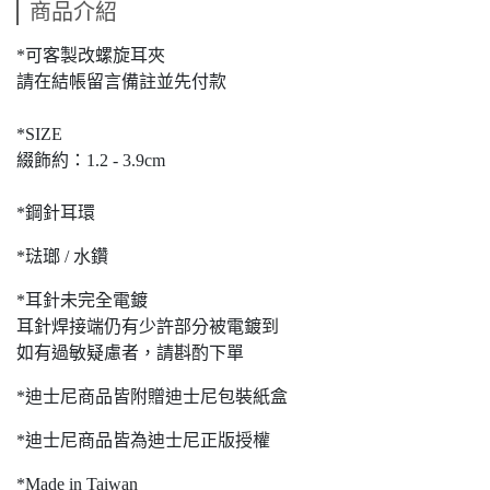
商品介紹
*可客製改螺旋耳夾
請在結帳留言備註並先付款
*SIZE
綴飾約：1.2 - 3.9cm
*鋼針耳環
*琺瑯 / 水鑽
*耳針未完全電鍍
耳針焊接端仍有少許部分被電鍍到
如有過敏疑慮者，請斟酌下單
*迪士尼商品皆附贈迪士尼包裝紙盒
*迪士尼商品皆為迪士尼正版授權
*Made in Taiwan