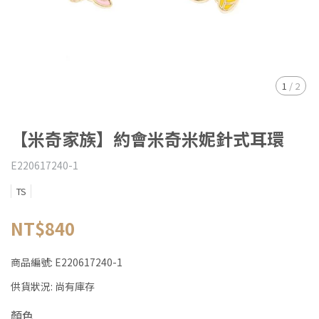
1
/
2
【米奇家族】約會米奇米妮針式耳環
E220617240-1
TS
NT$840
商品編號:
E220617240-1
供貨狀況:
尚有庫存
顏色