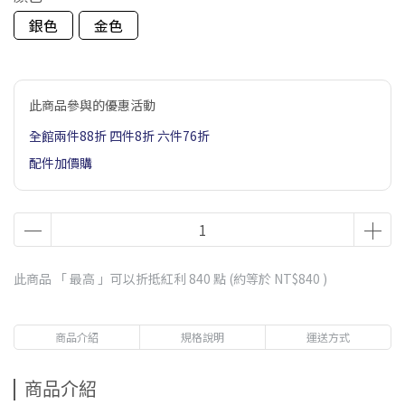
銀色
金色
此商品參與的優惠活動
全館兩件88折 四件8折 六件76折
配件加價購
此商品 「 最高 」可以折抵紅利
840
點 (約等於
NT$840
)
商品介紹
規格說明
運送方式
商品介紹