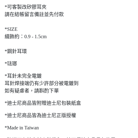
*可客製改矽膠耳夾
請在結帳留言備註並先付款
*SIZE
綴飾約：0.9 - 1.5cm
*鋼針耳環
*琺瑯
*耳針未完全電鍍
耳針焊接端仍有少許部分被電鍍到
如有疑慮者，請斟酌下單
*迪士尼商品皆附贈迪士尼包裝紙盒
*迪士尼商品皆為迪士尼正版授權
*Made in Taiwan