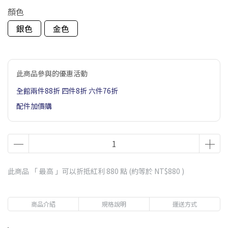
顏色
銀色
金色
此商品參與的優惠活動
全館兩件88折 四件8折 六件76折
配件加價購
此商品 「 最高 」可以折抵紅利
880
點 (約等於
NT$880
)
商品介紹
規格說明
運送方式