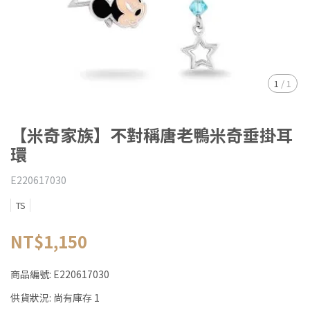
1
/
1
【米奇家族】不對稱唐老鴨米奇垂掛耳
環
E220617030
TS
NT$1,150
商品編號:
E220617030
供貨狀況:
尚有庫存 1