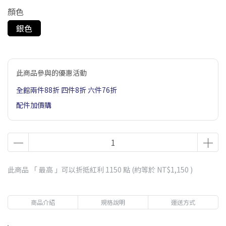
顏色
銀色
此商品參與的優惠活動
全館兩件88折 四件8折 六件76折
配件加價購
此商品 「 最高 」可以折抵紅利
1150
點 (約等於
NT$1,150
)
商品介紹
規格說明
運送方式