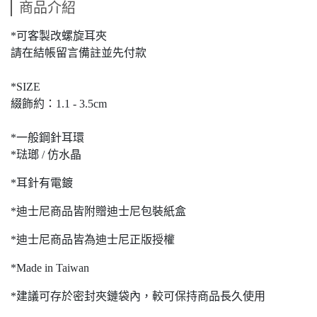
商品介紹
*可客製改螺旋耳夾
請在結帳留言備註並先付款
*SIZE
綴飾約：1.1 - 3.5cm
*一般鋼針耳環
*琺瑯 / 仿水晶
*耳針有電鍍
*迪士尼商品皆附贈迪士尼包裝紙盒
*迪士尼商品皆為迪士尼正版授權
*Made in Taiwan
*建議可存於密封夾鏈袋內，較可保持商品長久使用