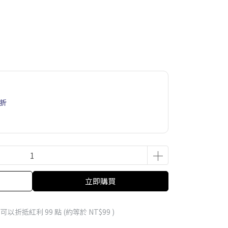
6折
立即購買
 」可以折抵紅利
99
點 (約等於
NT$99
)