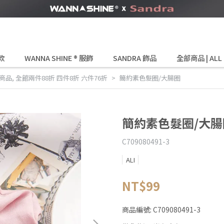
款
WANNA SHINE ® 服飾
SANDRA 飾品
全部商品 | ALL
商品
,
全館兩件88折 四件8折 六件76折
簡約素色髮圈/大腸圈
簡約素色髮圈/大腸
C709080491-3
ALI
NT$99
商品編號:
C709080491-3