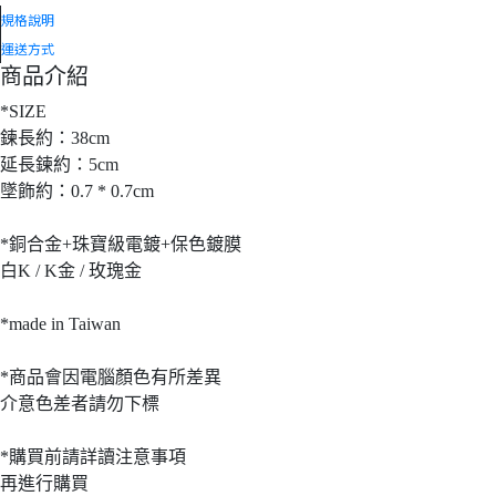
規格說明
運送方式
商品介紹
*SIZE
鍊長約：38cm
延長鍊約：5cm
墜飾約：0.7 * 0.7cm
*銅合金+珠寶級電鍍+保色鍍膜
白K / K金 / 玫瑰金
*made in Taiwan
*商品會因電腦顏色有所差異
介意色差者請勿下標
*購買前請詳讀注意事項
再進行購買