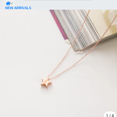
NEW ARRIVALS
TOP 熱銷款
WANNA SHINE ® 服飾
COLLABORATION
上身
外套
下身
女裝
包款
配件 / 小物
帽款
小童
SANDRA 飾品
迪士尼樂園｜Disney
純銀系列｜925 Silver
耳環｜Earrings
1
/
4