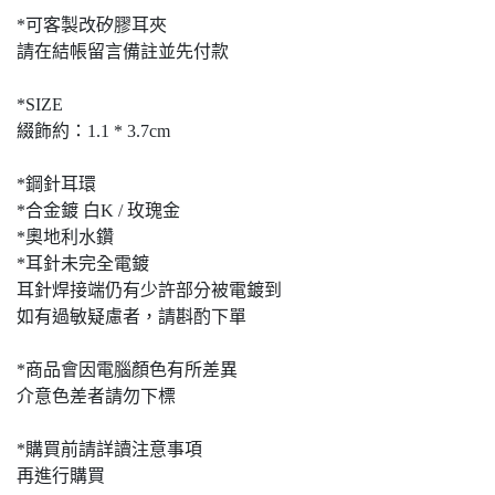
*可客製改矽膠耳夾
請在結帳留言備註並先付款
*SIZE
綴飾約：1.1 * 3.7cm
*鋼針耳環
*合金鍍 白K / 玫瑰金
*奧地利水鑽
*耳針未完全電鍍
耳針焊接端仍有少許部分被電鍍到
如有過敏疑慮者，請斟酌下單
*商品會因電腦顏色有所差異
介意色差者請勿下標
*購買前請詳讀注意事項
再進行購買