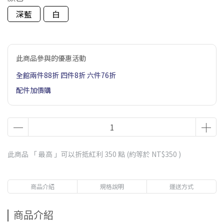
深藍
白
此商品參與的優惠活動
全館兩件88折 四件8折 六件76折
配件加價購
此商品 「 最高 」可以折抵紅利
350
點 (約等於
NT$350
)
商品介紹
規格說明
運送方式
商品介紹