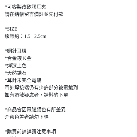
*可客製改矽膠耳夾
請在結帳留言備註並先付款
*SIZE
綴飾約：1.5 - 2.5cm
*鋼針耳環
*合金鍍 K金
*烤漆上色
*天然鋯石
*耳針未完全電鍍
耳針焊接端仍有少許部分被電鍍到
如有過敏疑慮者，請斟酌下單
*商品會因電腦顏色有所差異
介意色差者請勿下標
*購買前請詳讀注意事項