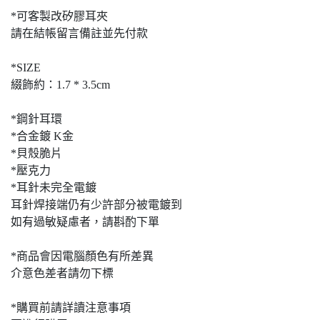
*可客製改矽膠耳夾
請在結帳留言備註並先付款
*SIZE
綴飾約：1.7 * 3.5cm
*鋼針耳環
*合金鍍 K金
*貝殼脆片
*壓克力
*耳針未完全電鍍
耳針焊接端仍有少許部分被電鍍到
如有過敏疑慮者，請斟酌下單
*商品會因電腦顏色有所差異
介意色差者請勿下標
*購買前請詳讀注意事項