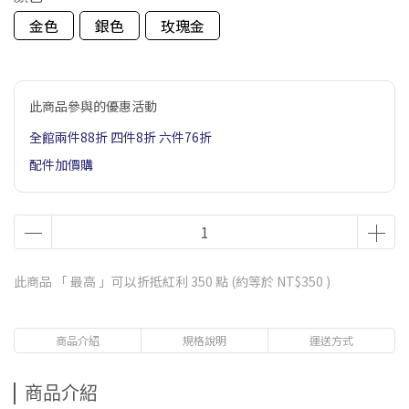
金色
銀色
玫瑰金
此商品參與的優惠活動
全館兩件88折 四件8折 六件76折
配件加價購
此商品 「 最高 」可以折抵紅利
350
點 (約等於
NT$350
)
商品介紹
規格說明
運送方式
商品介紹