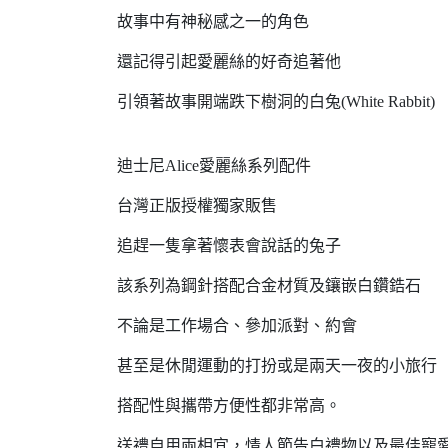
故事中有神秘感之一的角色
還記得引起愛麗絲的好奇追著他
引領著故事開端跌下樹洞的白兔(White Rabbit)
迪士尼Alice愛麗絲系列配件
台灣正版授權獨家販售
追趕一隻拿著懷表會說話的兔子
該系列為鋼針搭配合金材質及鑲嵌白鑽鋯石
不論是工作場合、參加派對、約會
甚至是休閒運動的打扮或是兩天一夜的小旅行
搭配性與攜帶方便性都非常高。
送禮自用兩相宜，情人節告白禮物以及最佳寵