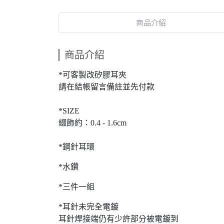
商品介紹
商品介紹
*可客製改矽膠耳夾
請在結帳留言備註並先付款
*SIZE
綴飾約：0.4 - 1.6cm
*鋼針耳環
*水鑽
*三件一組
*耳針未完全電鍍
耳針焊接端仍有少許部分被電鍍到