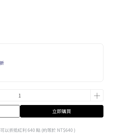
6折
立即購買
 」可以折抵紅利
640
點 (約等於
NT$640
)