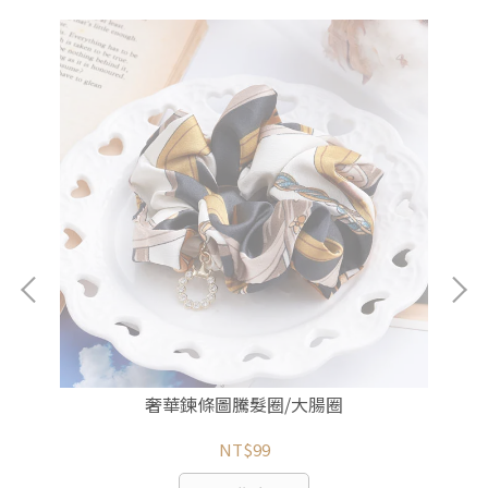
奢華鍊條圖騰髮圈/大腸圈
NT$99