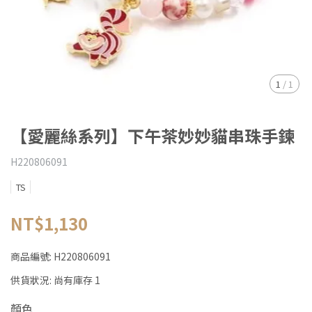
1
/
1
【愛麗絲系列】下午茶妙妙貓串珠手鍊
H220806091
TS
NT$1,130
商品編號:
H220806091
供貨狀況:
尚有庫存 1
顏色