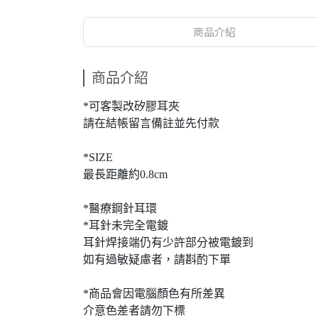
商品介紹
商品介紹
*可客製改矽膠耳夾
請在結帳留言備註並先付款
*SIZE
最長距離約0.8cm
*醫療鋼針耳環
*耳針未完全電鍍
耳針焊接端仍有少許部分被電鍍到
如有過敏疑慮者，請斟酌下單
*商品會因電腦顏色有所差異
介意色差者請勿下標