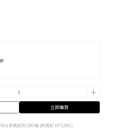
6折
立即購買
 」可以折抵紅利
290
點 (約等於
NT$290
)