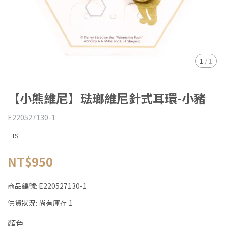
1
/
1
【小熊維尼】琺瑯維尼針式耳環-小豬
E220527130-1
TS
NT$950
商品編號:
E220527130-1
供貨狀況:
尚有庫存 1
顏色