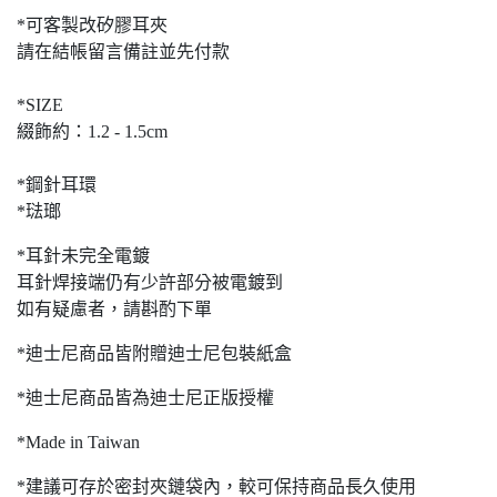
*可客製改矽膠耳夾
請在結帳留言備註並先付款
*SIZE
綴飾約：1.2 - 1.5cm
*鋼針耳環
*琺瑯
*耳針未完全電鍍
耳針焊接端仍有少許部分被電鍍到
如有疑慮者，請斟酌下單
*迪士尼商品皆附贈迪士尼包裝紙盒
*迪士尼商品皆為迪士尼正版授權
*Made in Taiwan
*建議可存於密封夾鏈袋內，較可保持商品長久使用