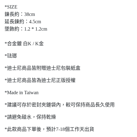
*SIZE
鍊長約：38cm
延長鍊約：4.5cm
墜飾約：1.2 * 1.2cm
*合金鍍 白K / K金
*琺瑯
*迪士尼商品皆附贈迪士尼包裝紙盒
*迪士尼商品皆為迪士尼正版授權
*Made in Taiwan
*建議可存於密封夾鏈袋內，較可保持商品長久使用
*請避免碰水，保持乾燥
*此款商品下單後，預計7-18個工作天出貨