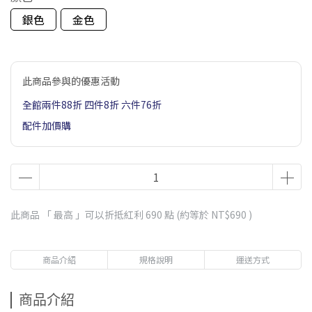
銀色
金色
此商品參與的優惠活動
全館兩件88折 四件8折 六件76折
配件加價購
此商品 「 最高 」可以折抵紅利
690
點 (約等於
NT$690
)
商品介紹
規格說明
運送方式
商品介紹