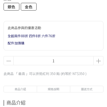
銀色
金色
此商品參與的優惠活動
全館兩件88折 四件8折 六件76折
配件加價購
此商品 「 最高 」可以折抵紅利
350
點 (約等於
NT$350
)
商品介紹
規格說明
運送方式
商品介紹