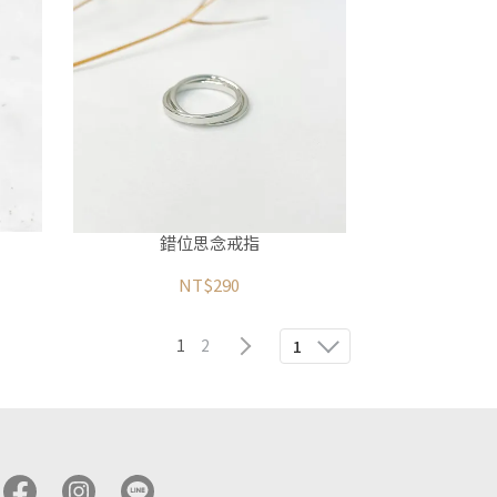
錯位思念戒指
NT$290
1
2
1