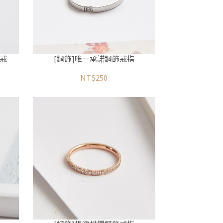
尾戒
[鋼飾]唯一承諾鋼飾戒指
NT$250