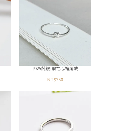
[925純銀]繫在心裡尾戒
NT$350